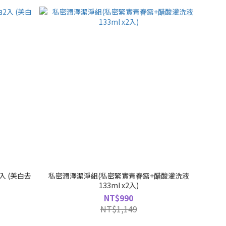
 (美白去
私密潤澤潔淨組(私密緊實青春露+醋酸灌洗液
133ml x2入)
NT$990
NT$1,149