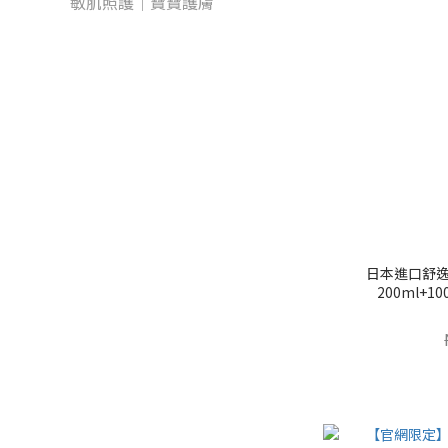
敏肌照護｜寶寶護膚
日本進口舒逸
200ml+1