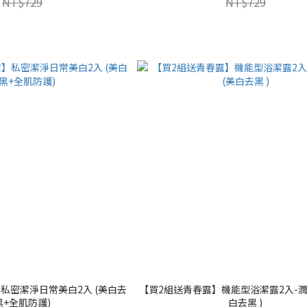
NT$729
NT$729
私密潔淨日常美白2入 (美白去
【買2組送青春露】機能型浴潔露2入-潤
黑+全肌防護)
白去黑 )