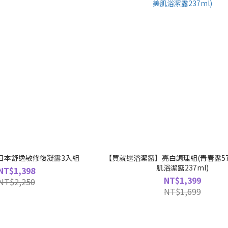
日本舒逸敏修復凝露3入組
【買就送浴潔露】亮白調理組(青春露57
肌浴潔露237ml)
NT$1,398
NT$1,399
NT$2,250
NT$1,699