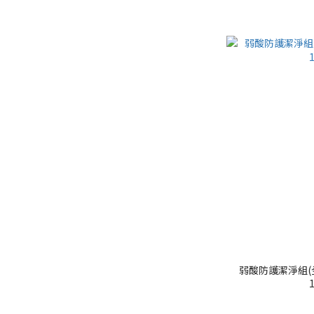
弱酸防護潔淨組(