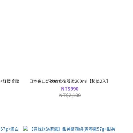
l+舒緩噴霧
日本進口舒逸敏修復凝露200ml【超值2入】
NT$990
NT$2,180