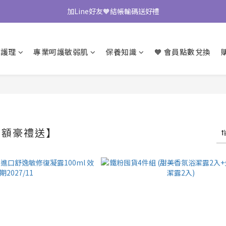
加Line好友🧡結帳輸碼送好禮
七夕限定🧡青春露買2送1
🧡下單送乾髮帽
期護理
專業呵護敏弱肌
保養知識
🧡 會員點數兌換
七夕限定🧡青春露買2送1
【滿額豪禮送】