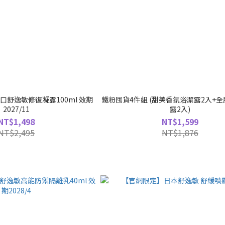
口舒逸敏修復凝露100ml 效期
鐵粉囤貨4件組 (甜美香氛浴潔露2入+
2027/11
露2入)
NT$1,498
NT$1,599
NT$2,495
NT$1,876