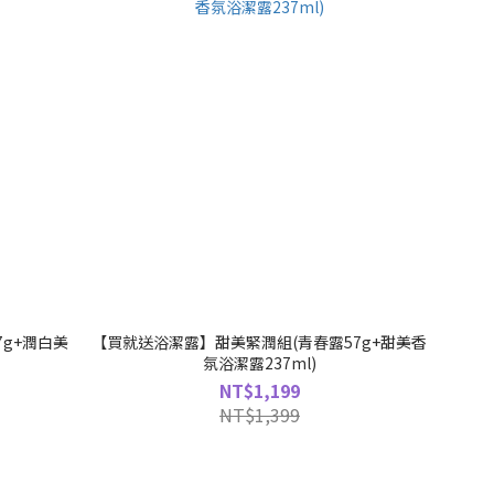
g+潤白美
【買就送浴潔露】甜美緊潤組(青春露57g+甜美香
氛浴潔露237ml)
NT$1,199
NT$1,399