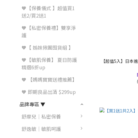
🧡【保養儀式 】超值買1
送2/買2送1
🧡【私密保養禮】雙享淨
護
🧡【 姊妹揪團囤貨組 】
🧡【敏肌保養】 夏日防護
【超值5入】日本進
精選6折up
🧡 【媽媽寶寶送禮推薦】
🧡 即期良品出清 $299up
品牌專區 ▼
舒摩兒｜私密保養
舒逸敏｜敏肌呵護