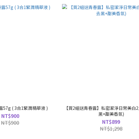
7g ( 3合1緊潤精華液 )
【買2組送青春露】私密潔淨日常美白2入
黑+甜美香氛)
NT$900
NT$899
NT$900
NT$1,298