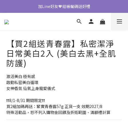
加Line好友🧡結帳輸碼送好禮
七夕限定🧡青春露買2送1
🧡下單送乾髮帽
七夕限定🧡青春露買2送1
【買2組送青春露】私密潔淨
日常美白2入 (美白去黑+全肌
防護)
激活美白 極有感
啟動私密美白循環
女神香氛 仙氣上身寵愛儀式
❗❗8/1-8/31 期間限定❗❗
買2組加碼再送：緊實青春露57g 正貨一支 效期2027/8
特殊活動品，恕不列入購物金回饋及折抵範圍、滿額禮計算