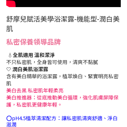
舒摩兒賦活美學浴潔露-機能型-潤白美
肌
私密保養領導品牌
💧
全肌適用 溫和潔淨
不只私密肌，全身皆可使用，清爽不黏膩
🤍
潤白美肌浴潔露
含有美白精華的浴潔露，植萃煥白、緊實明亮私密
肌
美白去黑 私密肌年輕柔亮
美白推進器：從底推動美白循環，強化肌膚屏障保
護，私密肌更健康年輕。
⭕pH4.5植萃清潔配方：讓私密肌清爽舒適、淨白
滋潤