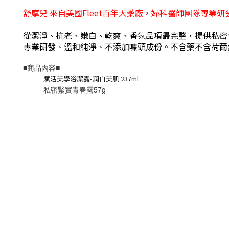
舒摩兒 來自美國Fleet百年大藥廠，婦科醫師團隊專業
從潔淨、抗老、嫩白、乾爽、香氛品項最完整，提供私密
專業研發、溫和純淨、不添加噱頭成份。不含藥不含荷爾
■商品內容■
賦活美學浴潔露-潤白美肌 237ml
私密緊實青春露57g 