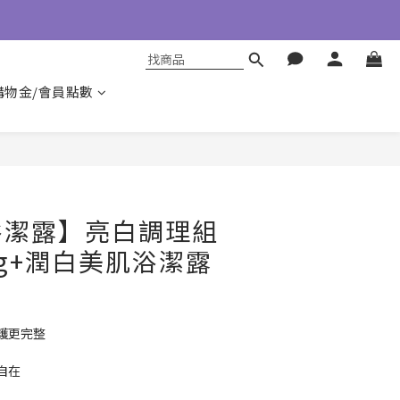
購物金/會員點數
立即購買
浴潔露】亮白調理組
7g+潤白美肌浴潔露
護更完整
自在