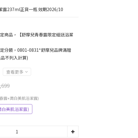
237ml正貨一瓶 效期2026/10
定商品，【舒摩兒青春露限定組送浴潔
定分類，0801-0831*舒摩兒品牌滿贈
產品不列入計算)
查看更多
,699
青春露+潤白美肌浴潔露)
潤白美肌浴潔露)