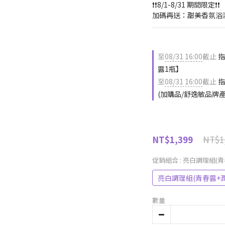
❗❗8/1-8/31 期間限定❗❗
加碼再送：甜美香氛浴潔露
至
08/31 16:00
截止
指
露1瓶】
至
08/31 16:00
截止
指
(加購品/舒逸敏品牌
NT$1
NT$1,399
促銷組合
: 亮白調理組(
亮白調理組(青春露+
數量