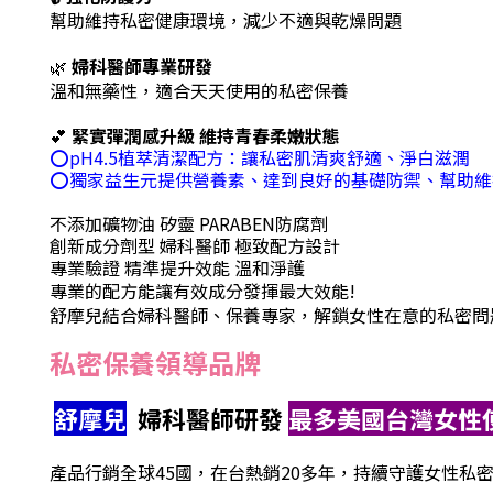
幫助維持私密健康環境，減少不適與乾燥問題
🌿
婦科醫師專業研發
溫和無藥性，適合天天使用的私密保養
💕
緊實彈潤感升級 維持青春柔嫩狀態
⭕pH4.5植萃清潔配方：讓私密肌清爽舒適、淨白滋潤
⭕獨家益生元提供營養素、達到良好的基礎防禦、幫助維
不添加礦物油 矽靈 PARABEN防腐劑
創新成分劑型 婦科醫師 極致配方設計
專業驗證 精準提升效能 溫和淨護
專業的配方能讓有效成分發揮最大效能!
舒摩兒結合婦科醫師、保養專家，解鎖女性在意的私密問
私密保養領導品牌
舒摩兒
婦科醫師研發
最多美國台灣女性
產品行銷全球45國，在台熱銷20多年，持續守護女性私