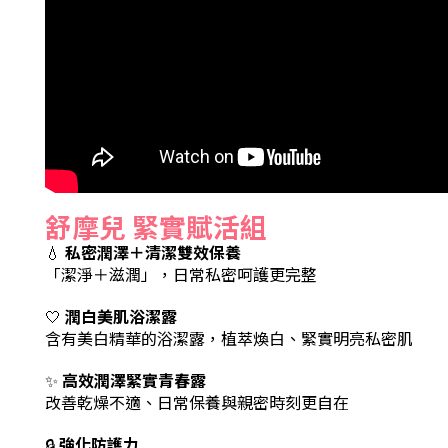
舒摩兒 緊實賦活組
💧
私密潤澤＋清潔雙效保養
「潔淨＋滋潤」，日常私密呵護更完整
🤍
潤白美肌浴潔露
含有美白精華的浴潔露，植萃煥白、緊實明亮私密肌
✨
高效潤澤緊實青春露
改善乾燥不適、日常保養與親密時刻更自在
🔒
強化防護力