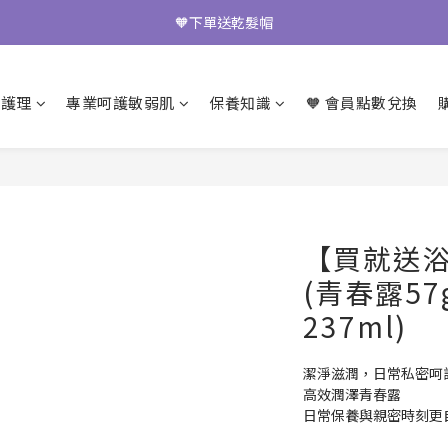
七夕限定🧡青春露買2送1
七夕限定🧡青春露買2送1
期護理
專業呵護敏弱肌
保養知識
🧡 會員點數兌換
【買就送
(青春露5
237ml)
潔淨滋潤，日常私密呵
高效潤澤青春露
日常保養與親密時刻更