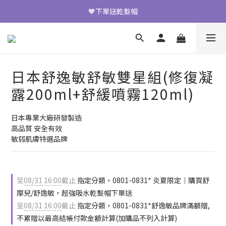
七夕限定🧡青春露買2送1
🧡下單送乾髮帽
七夕限定🧡青春露買2送1
日本舒逸敏舒敏雙星組(修復凝
露200ml+舒緩噴霧120ml)
日本專業大廠研發製造
高品質 安全有效
敏弱肌膚特選品牌
至
08/31 16:00
截止
指定分類，0801-0831* 炎夏限定｜購買舒
摩兒/舒逸敏，超強吸水乾髮帽下單送
至
08/31 16:00
截止
指定分類，0801-0831*舒逸敏品牌滿額贈,
不累贈以最高結帳付款金額計算(加購品不列入計算)