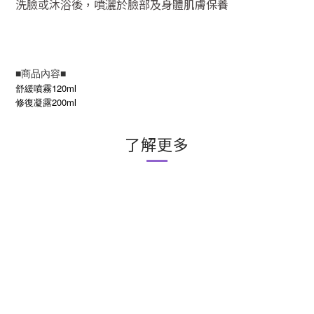
洗臉或沐浴後，噴灑於臉部及身體肌膚保養
■商品內容■
舒緩噴霧120ml
修復凝露200ml
了解更多