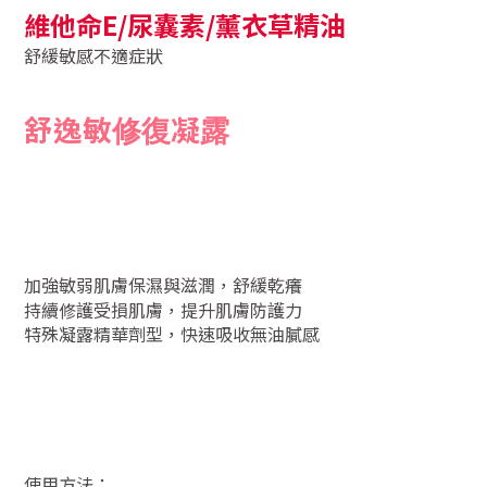
維他命E/尿囊素/薰衣草精油
舒緩敏感不適症狀
舒
逸敏修復凝露
加強敏弱肌膚保濕與滋潤，舒緩乾癢
持續修護受損肌膚，提升肌膚防護力
特殊凝露精華劑型，快速吸收無油膩感
使用方法：